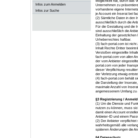
Möglichkeit hat, durch das V
Infos zum Anmelden
Unternehmen zu präsentieren
vorhandene eigene Internetsei
Infos zur Suche
je Account ein Inserat bei fa
(2) Sämtliche Daten in den 
ausschließlich durch die Anb
Für die Gestaltung und die In
sind ausschließlich die Anbiet
Einhaltung der gesetzliche
Urheberrechtes haftbar.
(3) fach-portal.com ist nicht 
Inhalt Rechte Dritter beeint
Verstoßen eingestellte Inhalt
fach-portal.com von allen An
der vom Anbieter eingestellten 
portal.com von jeder Inanspr
dieser Verpflichtung resultie
der Verletzung etwaig entst
(4) fach-portal.com behält s
die Darstellung der Inserate,
maximale Anzahl von Inserat
angemessenem Umfang zu ä
§3 Registrierung / Anmel
(1) Um die Dienste und Funk
nutzen zu können, muss sich
damit einen Account erstell
Anbieter-ID und einem Pass
(2) Der Anbieter verpflichte
wahrheitsgemäß alle verlan
späteren Änderungen die An
§4 Datenschutz