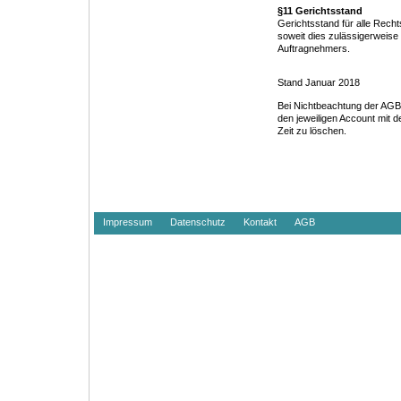
§11 Gerichtsstand
Gerichtsstand für alle Recht
soweit dies zulässigerweise 
Auftragnehmers.
Stand Januar 2018
Bei Nichtbeachtung der AGB 
den jeweiligen Account mit 
Zeit zu löschen.
Impressum
Datenschutz
Kontakt
AGB