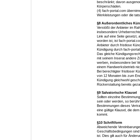
beschränkt; davon ausgenom
Körperschäden.
(4) fach-portal.com übernimm
Werkleistungen oder die tatsä
§8 Außerordentliches Kü
Verstößt der Anbieter im Ra
insbesondere Urheberrechte D
Link auf eine Seite gesetzt,
worden ist, ist fach-portal.c
Anbieter durch fristlose Kü
Kündigung durch fach-portal
Das gleiche Kündigungsrecht
mit seinem Inserat andere Zw
werben, insbesondere bei Ve
einem Handwerksbetrieb nic
Bei berechtigter fristloser K
von 12 Monaten bis zum Ende
Kündigung gleichwohl geschu
Rückerstattung bereits geza
§9 Salvatorische Klausel
Sollten einzelne Bestimmung
sein oder werden, so berührt 
Bestimmungen dieses Vertrages
eine gültige Klausel, die de
kommt.
§10 Schriftform
Abweichende Vereinbarungen
Geschäftsbedingungen sind 
ist. Dies gilt auch für Änder