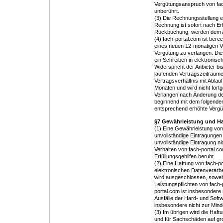
Vergütungsanspruch von fach
unberührt.
(3) Die Rechnungsstellung e
Rechnung ist sofort nach Erh
Rückbuchung, werden dem An
(4) fach-portal.com ist berec
eines neuen 12-monatigen V
Vergütung zu verlangen. Di
ein Schreiben in elektronisch
Widerspricht der Anbieter bi
laufenden Vertragszeitraum
Vertragsverhältnis mit Abla
Monaten und wird nicht fortg
Verlangen nach Änderung der 
beginnend mit dem folgende
entsprechend erhöhte Vergü
§7 Gewährleistung und H
(1) Eine Gewährleistung von 
unvollständige Eintragungen b
unvollständige Eintragung ni
Verhalten von fach-portal.co
Erfüllungsgehilfen beruht.
(2) Eine Haftung von fach-po
elektronischen Datenverarbei
wird ausgeschlossen, soweit
Leistungspflichten von fach-
portal.com ist insbesondere 
Ausfälle der Hard- und Softw
insbesondere nicht zur Mind
(3) Im übrigen wird die Ha
und für Sachschäden auf gro