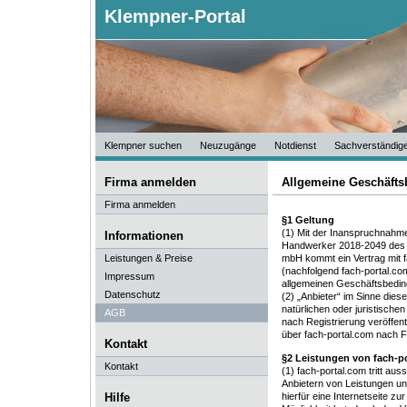
Klempner-Portal
Klempner suchen
Neuzugänge
Notdienst
Sachverständig
Firma anmelden
Allgemeine Geschäft
Firma anmelden
§1 Geltung
(1) Mit der Inanspruchnahm
Informationen
Handwerker 2018-2049 des 
Leistungen & Preise
mbH kommt ein Vertrag mit 
(nachfolgend fach-portal.c
Impressum
allgemeinen Geschäftsbedin
Datenschutz
(2) „Anbieter“ im Sinne die
natürlichen oder juristische
AGB
nach Registrierung veröffent
über fach-portal.com nach 
Kontakt
§2 Leistungen von fach-p
Kontakt
(1) fach-portal.com tritt aus
Anbietern von Leistungen und
Hilfe
hierfür eine Internetseite zu