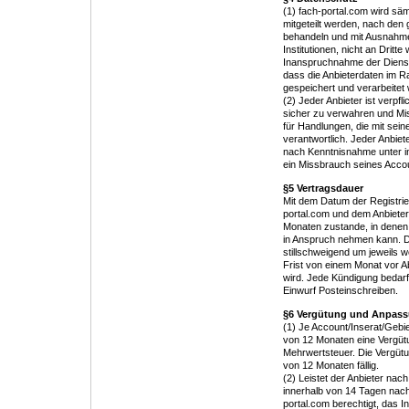
(1) fach-portal.com wird säm
mitgeteilt werden, nach de
behandeln und mit Ausnahme
Institutionen, nicht an Dritte
Inanspruchnahme der Dienste
dass die Anbieterdaten im 
gespeichert und verarbeitet
(2) Jeder Anbieter ist verpf
sicher zu verwahren und Mis
für Handlungen, die mit sein
verantwortlich. Jeder Anbiet
nach Kenntnisnahme unter in
ein Missbrauch seines Accou
§5 Vertragsdauer
Mit dem Datum der Registri
portal.com und dem Anbieter
Monaten zustande, in denen 
in Anspruch nehmen kann. D
stillschweigend um jeweils w
Frist von einem Monat vor 
wird. Jede Kündigung bedarf 
Einwurf Posteinschreiben.
§6 Vergütung und Anpass
(1) Je Account/Inserat/Gebie
von 12 Monaten eine Vergütun
Mehrwertsteuer. Die Vergütun
von 12 Monaten fällig.
(2) Leistet der Anbieter nac
innerhalb von 14 Tagen nach
portal.com berechtigt, das I