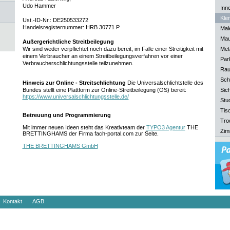
Udo Hammer
Inn
Kle
Ust.-ID-Nr.: DE250533272
Handelsregisternummer: HRB 30771 P
Mal
Mau
Außergerichtliche Streitbeilegung
Wir sind weder verpflichtet noch dazu bereit, im Falle einer Streitigkeit mit
Meta
einem Verbraucher an einem Streitbeilegungsverfahren vor einer
Park
Verbraucherschlichtungsstelle teilzunehmen.
Rau
Sch
Hinweis zur Online - Streitschlichtung
Die Universalschlichtstelle des
Bundes stellt eine Plattform zur Online-Streitbeilegung (OS) bereit:
Sich
https://www.universalschlichtungsstelle.de/
Stu
Tisc
Betreuung und Programmierung
Tro
Mit immer neuen Ideen steht das Kreativteam der
TYPO3 Agentur
THE
Zim
BRETTINGHAMS der Firma fach-portal.com zur Seite.
THE BRETTINGHAMS GmbH
Kontakt
AGB