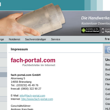
l
nge
Notdienst
Sachverständiger
Service
Impressum
Uns
Bau
Bod
Dac
fach-portal.com GmbH
Ahornweg 5
Elek
14656 Brieselang
Flie
Tel.: (033232) 45 49 76
freecall: (0800) 322 90 27
GaL
Geb
E-Mail:
info@fach-portal.com
Internet:
http://www.fach-portal.com
Ger
Gla
Geschäftsführer:
HLS
Andreas Kaschwig,