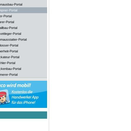
enausbau-Portal
mpner-Portal
er-Portal
rer-Portal
llbau-Portal
ettleger-Portal
mausstatter-Portal
losser-Portal
erheit-Portal
ckateur-Portal
hler-Portal
ckenbau-Portal
merer-Portal