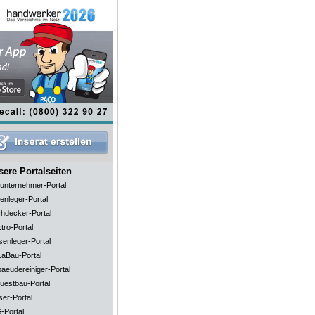
ere Portalseiten
unternehmer-Portal
enleger-Portal
hdecker-Portal
tro-Portal
senleger-Portal
aBau-Portal
aeudereiniger-Portal
uestbau-Portal
ser-Portal
-Portal